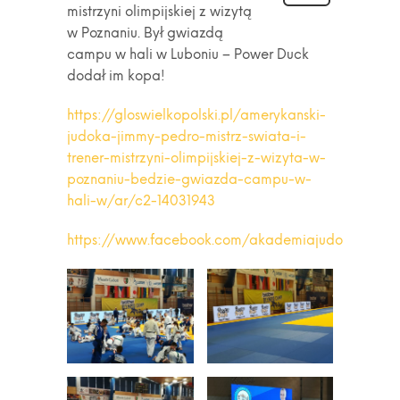
mistrzyni olimpijskiej z wizytą
w Poznaniu. Był gwiazdą
campu w hali w Luboniu – Power Duck
dodał im kopa!
https://gloswielkopolski.pl/amerykanski-
judoka-jimmy-pedro-mistrz-swiata-i-
trener-mistrzyni-olimpijskiej-z-wizyta-w-
poznaniu-bedzie-gwiazda-campu-w-
hali-w/ar/c2-14031943
https://www.facebook.com/akademiajudo