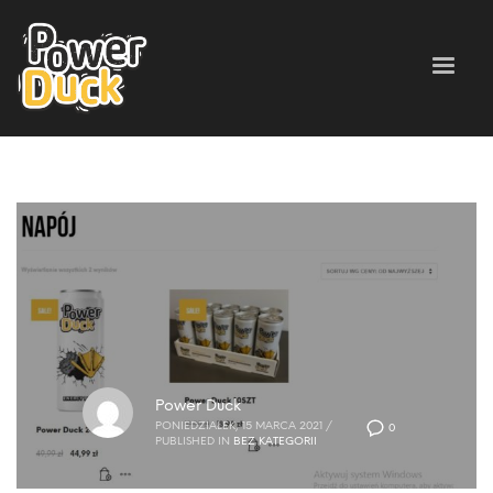
Power Duck
PONIEDZIAŁEK, 15 MARCA 2021
/
0
PUBLISHED IN
BEZ KATEGORII