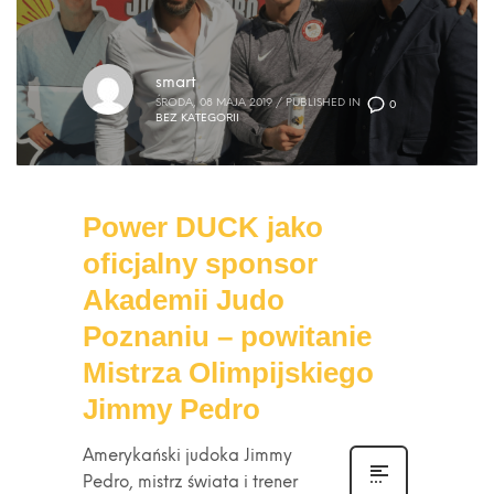
smart
ŚRODA, 08 MAJA 2019
/
PUBLISHED IN
0
BEZ KATEGORII
Power DUCK jako
oficjalny sponsor
Akademii Judo
Poznaniu – powitanie
Mistrza Olimpijskiego
Jimmy Pedro
Amerykański judoka Jimmy
Pedro, mistrz świata i trener