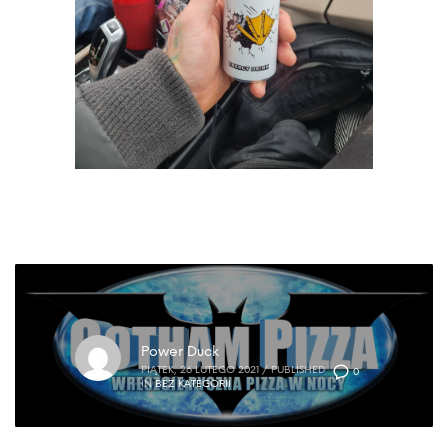
Power Duck
PIĄTEK, 26 LUTEGO 2021
/
PUBLISHED
0
IN
BEZ KATEGORII