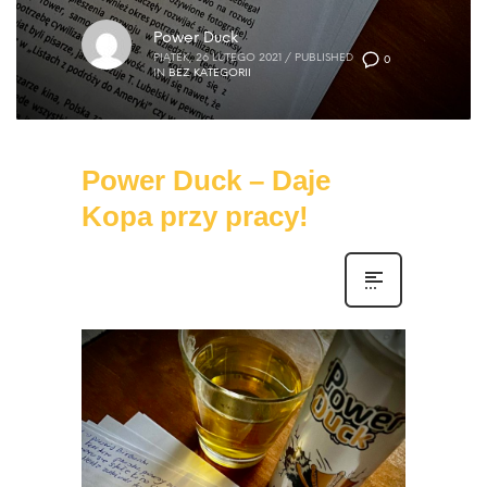
Power Duck
PIĄTEK, 26 LUTEGO 2021
/
PUBLISHED
0
IN
BEZ KATEGORII
Power Duck – Daje
Kopa przy pracy!