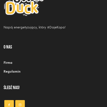
Napój energetyzujący, który #DajeKopa!
o nas
Firma
Regulamin
ŚLEDŹ NAS!